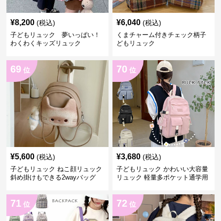
¥
8,200
¥
6,040
(税込)
(税込)
子どもリュック 夢いっぱい！
くまチャーム付きチェック柄子
わくわくキッズリュック
どもリュック
69
70
位
位
¥
5,600
¥
3,680
(税込)
(税込)
子どもリュック ねこ顔リュック
子どもリュック かわいい大容量
斜め掛けもできる2wayバッグ
リュック 軽量多ポケット通学用
71
72
位
位