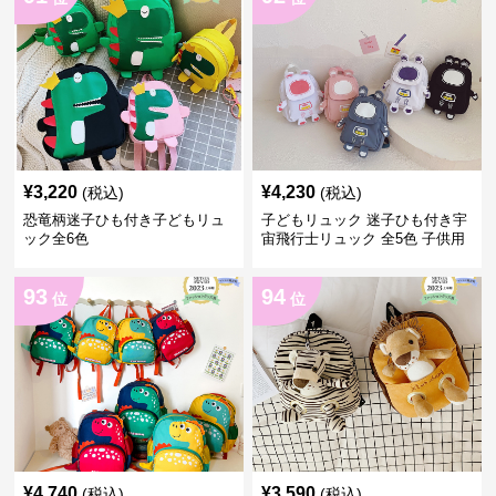
¥
3,220
¥
4,230
(税込)
(税込)
恐竜柄迷子ひも付き子どもリュ
子どもリュック 迷子ひも付き宇
ック全6色
宙飛行士リュック 全5色 子供用
93
94
位
位
¥
4,740
¥
3,590
(税込)
(税込)