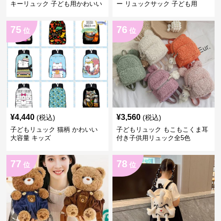
キーリュック 子ども用かわいい
ー リュックサック 子ども用
鞄
75
76
位
位
¥
4,440
¥
3,560
(税込)
(税込)
子どもリュック 猫柄 かわいい
子どもリュック もこもこくま耳
大容量 キッズ
付き子供用リュック全5色
77
78
位
位