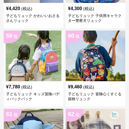
¥
4,420
¥
4,300
(税込)
(税込)
子どもリュック かわいいおさる
子どもリュック 子供用キャラク
さんリュック
ター警察犬リュック
59
60
位
位
¥
7,780
¥
9,460
(税込)
(税込)
子どもリュック キッズ冒険バデ
子どもリュック 冒険心くすぐる
ィバックパック
探検リュック
61
62
位
位