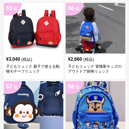
55
56
位
位
¥
3,040
¥
2,660
(税込)
(税込)
子どもリュック 親子で使える動
子どもリュック 冒険家キッズの
物モチーフリュック
アウトドア探検リュック
57
58
位
位