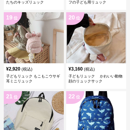
たちのキッズリュック
フの子ども用リュック
19
20
位
位
¥
2,920
¥
3,160
(税込)
(税込)
子どもリュック もこもこウサギ
子どもリュック かわいい動物
耳ミニリュック
顔のリュックサック
21
22
位
位