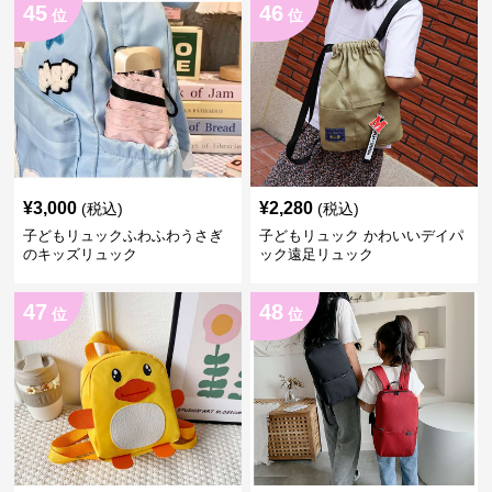
45
46
位
位
¥
3,000
¥
2,280
(税込)
(税込)
子どもリュックふわふわうさぎ
子どもリュック かわいいデイパ
のキッズリュック
ック遠足リュック
47
48
位
位