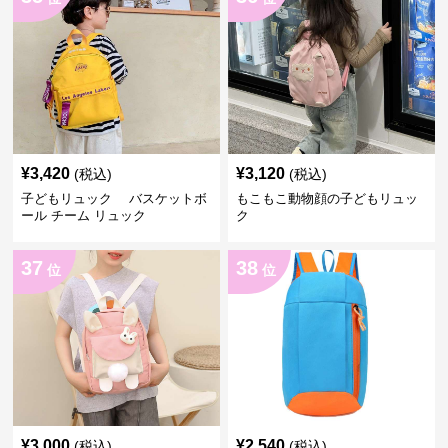
¥
3,420
¥
3,120
(税込)
(税込)
子どもリュック バスケットボ
もこもこ動物顔の子どもリュッ
ール チーム リュック
ク
37
38
位
位
¥
3,000
¥
2,540
(税込)
(税込)