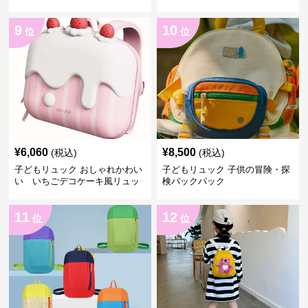
子供用リュック
クリュック
9
10
位
位
¥
6,060
¥
8,500
(税込)
(税込)
子どもリュック おしゃれかわい
子どもリュック 子供の冒険・探
い いちごデコケーキ風リュッ
検バックパック
ク
11
12
位
位