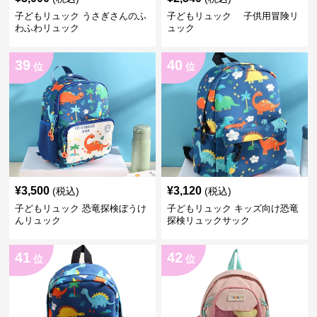
子どもリュック うさぎさんのふ
子どもリュック 子供用冒険リ
わふわリュック
ュック
39
40
位
位
¥
3,500
¥
3,120
(税込)
(税込)
子どもリュック 恐竜探検ぼうけ
子どもリュック キッズ向け恐竜
んリュック
探検リュックサック
41
42
位
位