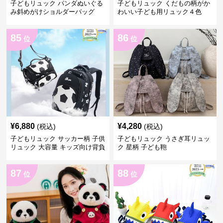
子どもリュック パンダぬいぐる
子どもリュック くだもの柄がか
み斜めがけショルダーバッグ
わいい子ども用リュック４色
85
86
位
位
¥
6,880
¥
4,280
(税込)
(税込)
子どもリュック サッカー柄 子供
子どもリュック うさぎ耳リュッ
リュック 大容量 キッズ向け背負
ク 星柄 子ども鞄
いかばん
87
88
位
位