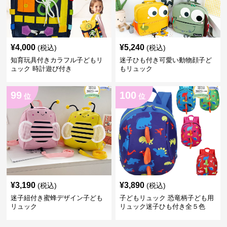
¥
4,000
¥
5,240
(税込)
(税込)
知育玩具付きカラフル子どもリ
迷子ひも付き可愛い動物顔子ど
ュック 時計遊び付き
もリュック
99
100
位
位
¥
3,190
¥
3,890
(税込)
(税込)
迷子紐付き蜜蜂デザイン子ども
子どもリュック 恐竜柄子ども用
リュック
リュック迷子ひも付き全５色