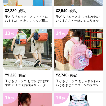
¥
2,280
¥
2,540
(税込)
(税込)
子どもリュック アウトドアに
子どもリュック おしゃれかわい
おすすめ かわいいキッズ用二
いくまさんと一緒のミニリュッ
色配色軽量リュック
ク
13
14
位
位
¥
9,220
¥
2,740
(税込)
(税込)
子どもリュック おでかけにおす
子どもリュック おしゃれかわい
すめ わくわく探検隊リュック
いうさぎとユニコーンのファン
タジーリュック
15
16
位
位