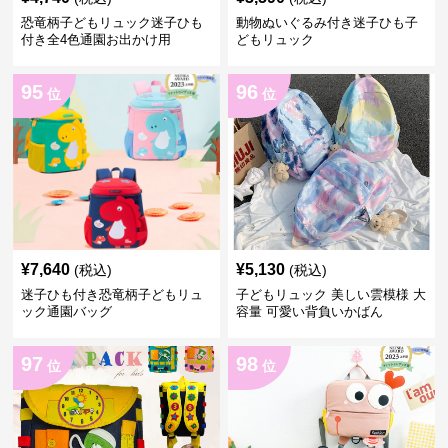
恐竜柄子どもリュック迷子ひも
動物ぬいぐるみ付き迷子ひも子
付き全4色通園お出かけ用
どもリュック
95
96
位
位
¥
7,640
¥
5,130
(税込)
(税込)
迷子ひも付き恐竜柄子どもリュ
子どもリュック 美しい雲模様 大
ック通園バッグ
容量 可愛い背負いかばん
97
98
位
位