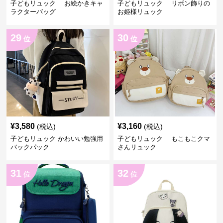
子どもリュック お絵かきキャ
子どもリュック リボン飾りの
ラクターバッグ
お姫様リュック
29
30
位
位
¥
3,580
¥
3,160
(税込)
(税込)
子どもリュック かわいい勉強用
子どもリュック もこもこクマ
バックパック
さんリュック
31
32
位
位