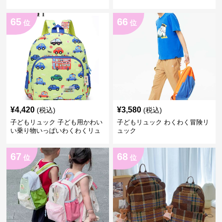
ック
65
66
位
位
¥
4,420
¥
3,580
(税込)
(税込)
子どもリュック 子ども用かわい
子どもリュック わくわく冒険リ
い乗り物いっぱいわくわくリュ
ュック
ック
67
68
位
位