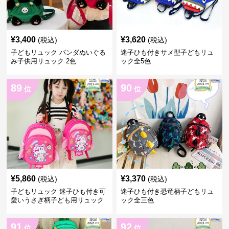
¥
3,400
¥
3,620
(税込)
(税込)
子どもリュック パンダぬいぐる
迷子ひも付きサメ型子どもリュ
み子供用リュック 2色
ック全5色
89
90
位
位
¥
5,860
¥
3,370
(税込)
(税込)
子どもリュック 迷子ひも付き可
迷子ひも付き恐竜柄子どもリュ
愛いうさぎ柄子ども用リュック
ック全三色
91
92
位
位