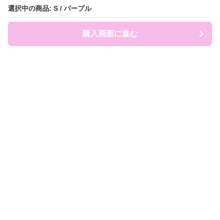
選択中の商品: S / パープル
選択中の商品: S / パープル
購入画面に進む
購入画面に進む
ruckland
について
会社概要
利用規約