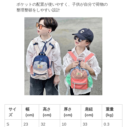
ポケットの配置が使いやすく、子供が自分で荷物の
整理整頓をしやすい設計
サイ
幅
高さ
厚さ
肩紐
重量
ズ
(cm)
(cm)
(cm)
(cm)
(kg)
S
23
32
10
33
0.3