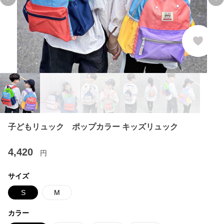
Previous slide
Ne
子どもリュック ポップカラー キッズリュック
4,420
円
サイズ
S
M
カラー