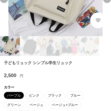
Previous slide
Ne
子どもリュック シンプル学生リュック
2,500
円
カラー
パープル
ピンク
ブラック
ブルー
グリーン
ベージュ
ベージュ+ブルー