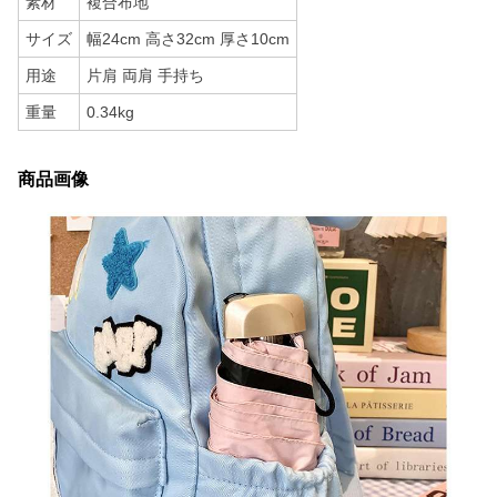
素材
複合布地
サイズ
幅24cm 高さ32cm 厚さ10cm
用途
片肩 両肩 手持ち
重量
0.34kg
商品画像