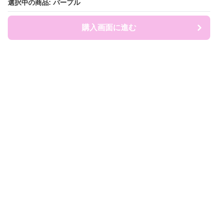
選択中の商品: パープル
選択中の商品: パープル
購入画面に進む
購入画面に進む
ruckland
について
会社概要
利用規約