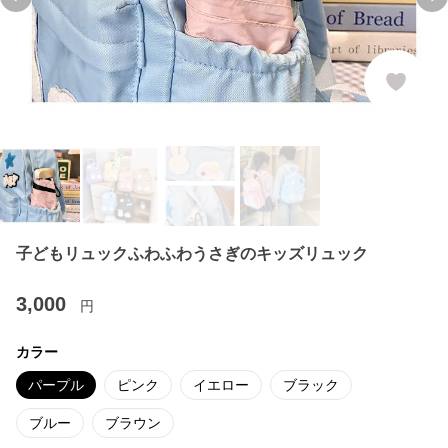
Previous slide
Ne
子どもリュックふわふわうさぎのキッズリュック
3,000
円
カラー
パープル
ピンク
イエロー
ブラック
ブルー
ブラウン