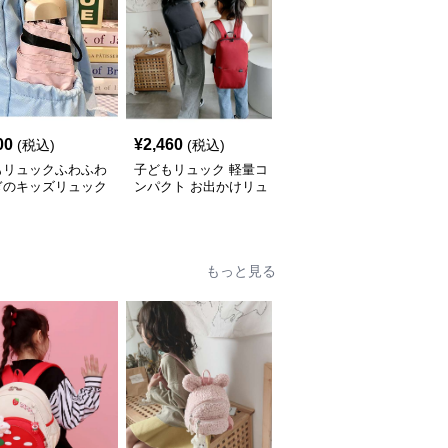
00
¥
2,460
¥
3,120
(税込)
(税込)
(税込)
もリュックふわふわ
子どもリュック 軽量コ
子どもリュック かわい
ぎのキッズリュック
ンパクト お出かけリュ
いゾウさんリュック
ック
もっと見る