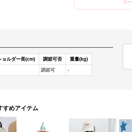
カー
ショルダー長(cm)
調節可否
重量(kg)
5
調節可
-
すすめアイテム