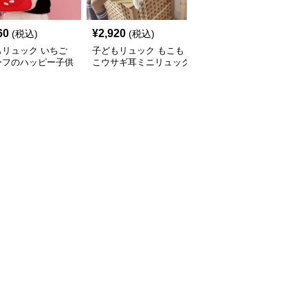
60
¥
2,920
¥
3,420
(税込)
(税込)
(税込)
もリュック いちご
子どもリュック もこも
子どもリュック 遠足・
ーフのハッピー子供
こウサギ耳ミニリュック
お出かけ用かわいい動物
ュック
キッズリュック