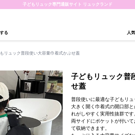
子どもリュック専門通販サイト リュックランド
する
人
もリュック普段使い大容量巾着式かぶせ蓋
子どもリュック普
せ蓋
普段使いに最適な子どもリュ
大きく開く巾着式の開口部と
れがしやすく実用性抜群です
両サイドにポケットが付いて
て収納できます。