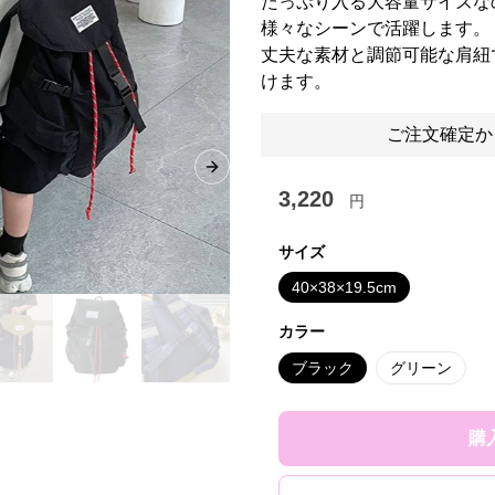
たっぷり入る大容量サイズな
様々なシーンで活躍します。
丈夫な素材と調節可能な肩紐
けます。
ご注文確定か
Next slide
3,220
円
サイズ
40×38×19.5cm
カラー
ブラック
グリーン
購