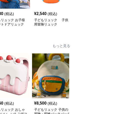
80
¥
2,540
¥
3,500
(税込)
(税込)
(税込)
もリュック お子様
子どもリュック 子供
子どもリュック 恐竜探
ウトドアリュック
用冒険リュック
検ぼうけんリュック
もっと見る
60
¥
8,500
¥
2,540
(税込)
(税込)
(税込)
もリュック おしゃ
子どもリュック 子供の
子どもリュック おしゃ
わいい いちごデコ
冒険・探検バックパック
れかわいいくまさんと一