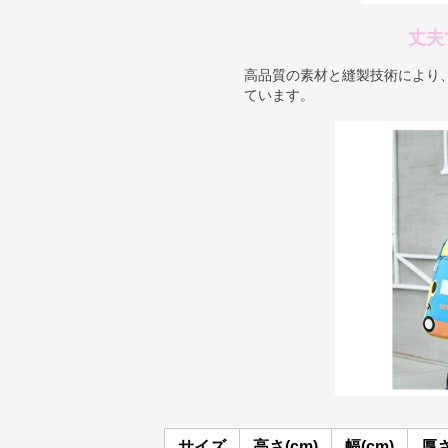
丈夫
高品質の素材と縫製技術により
ています。
サイズ
高さ(cm)
幅(cm)
厚さ