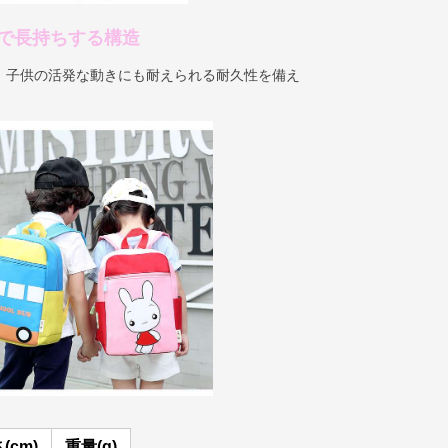
で長持ちする構造
、子供の活発な動きにも耐えられる耐久性を備え
(cm)
重量(g)