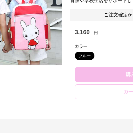
冒険や学校生活をサポートし
ご注文確定か
Next slide
3,160
円
カラー
ブルー
購
カー