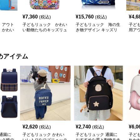
¥
7,360
¥
15,760
¥
4,6
(税込)
(税込)
 アウト
子どもリュック かわい
子どもリュック 海の生
子ど
 かわい
い動物たちのキッズリュ
き物デザイン キッズリ
用ア
配色軽量
ック
ュック
めアイテム
¥
2,620
¥
2,740
¥
6,0
(税込)
(税込)
通園に
子どもリュック かわい
子どもリュック 通園に
子ど
ック柄の
いレトロなロゴリュック
おすすめな星と動物モチ
れか