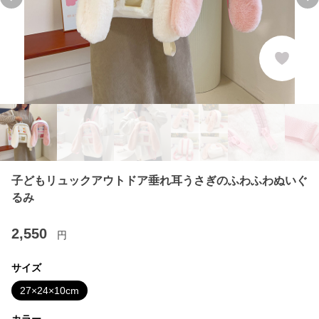
Previous slide
Ne
子どもリュックアウトドア垂れ耳うさぎのふわふわぬいぐ
るみ
2,550
円
サイズ
27×24×10cm