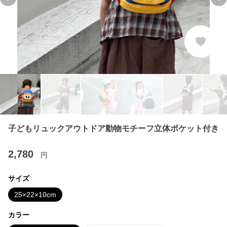
Previous slide
Ne
子どもリュックアウトドア動物モチーフ立体ポケット付き
2,780
円
サイズ
25×22×10cm
カラー