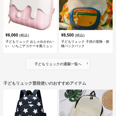
¥
6,060
¥
8,500
(税込)
(税込)
子どもリュック おしゃれかわい
子どもリュック 子供の冒険・探
い いちごデコケーキ風リュッ
検バックパック
ク
›
子どもリュック
の
通園
一覧へ
子どもリュック普段使いのおすすめアイテム