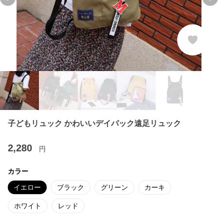
Previous slide
Ne
子どもリュック かわいいデイパック遠足リュック
2,280
円
カラー
イエロー
ブラック
グリーン
カーキ
ホワイト
レッド