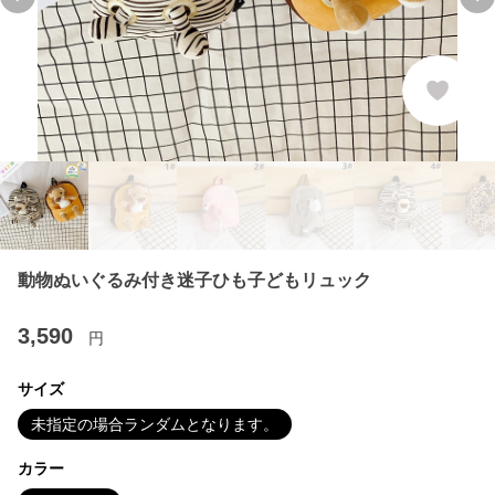
Previous slide
Ne
動物ぬいぐるみ付き迷子ひも子どもリュック
3,590
円
サイズ
未指定の場合ランダムとなります。
カラー