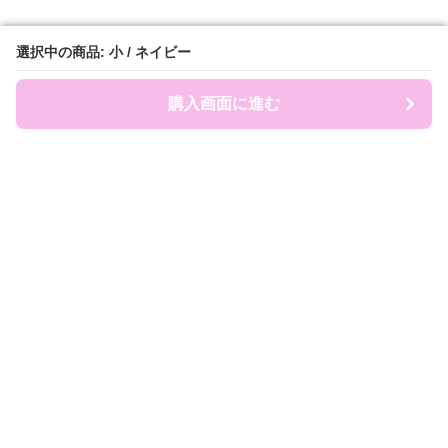
選択中の商品: 小 / ネイビー
選択中の商品: 小 / ネイビー
購入画面に進む
購入画面に進む
ruckland
について
会社概要