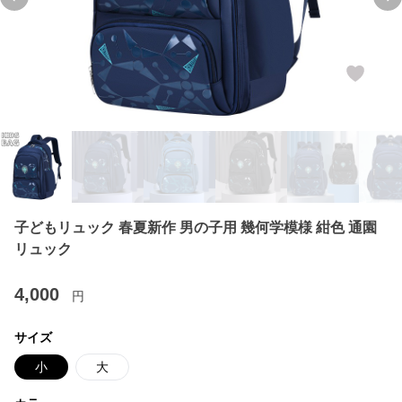
Previous slide
Ne
子どもリュック 春夏新作 男の子用 幾何学模様 紺色 通園
リュック
4,000
円
サイズ
小
大