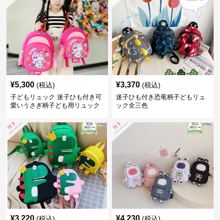
¥
5,300
¥
3,370
(税込)
(税込)
子どもリュック 迷子ひも付き可
迷子ひも付き恐竜柄子どもリュ
愛いうさぎ柄子ども用リュック
ック全三色
¥
3,220
¥
4,230
(税込)
(税込)