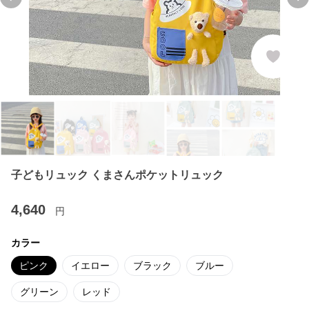
Previous slide
Ne
子どもリュック くまさんポケットリュック
4,640
円
カラー
ピンク
イエロー
ブラック
ブルー
グリーン
レッド