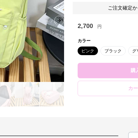
ご注文確定か
Next slide
2,700
円
カラー
ピンク
ブラック
グ
購
カー