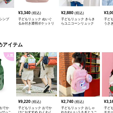
¥
3,340
¥
2,880
¥
3,0
(税込)
(税込)
シンプ
子どもリュック ぬいぐ
子どもリュック きらき
子ど
るみ付き透明ポケットリ
らユニコーンリュック
うさ
ュック
めアイテム
人気
¥
9,220
¥
2,740
¥
3,1
(税込)
(税込)
おでか
子どもリュック おでか
子どもリュック おしゃ
子ど
ちびっこ
けにおすすめ わくわく
れかわいいうさぎとユニ
モチ