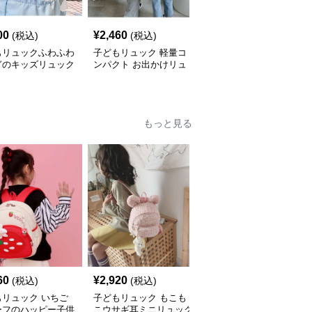
00
¥
2,460
¥
3,120
(税込)
(税込)
(税込)
もリュックふわふわ
子どもリュック 軽量コ
子どもリュック かわい
ぎのキッズリュック
ンパクト お出かけリュ
いゾウさんリュック
ック
もっと見る
60
¥
2,920
¥
3,420
(税込)
(税込)
(税込)
もリュック いちご
子どもリュック もこも
子どもリュック 遠足・
ーフのハッピー子供
こウサギ耳ミニリュック
お出かけ用かわいい動物