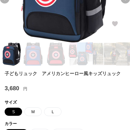
Previous slide
Ne
子どもリュック アメリカンヒーロー風キッズリュック
3,680
円
サイズ
S
M
L
カラー