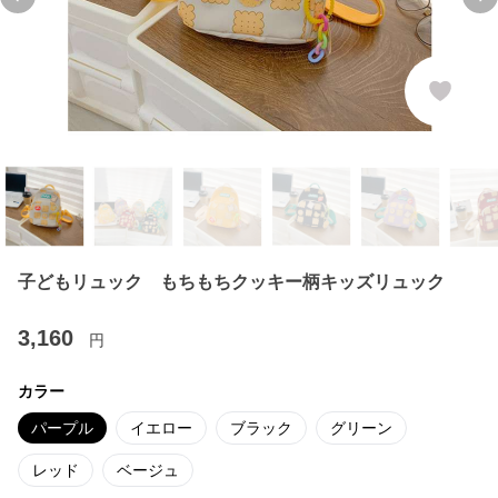
Previous slide
Ne
子どもリュック もちもちクッキー柄キッズリュック
3,160
円
カラー
パープル
イエロー
ブラック
グリーン
レッド
ベージュ