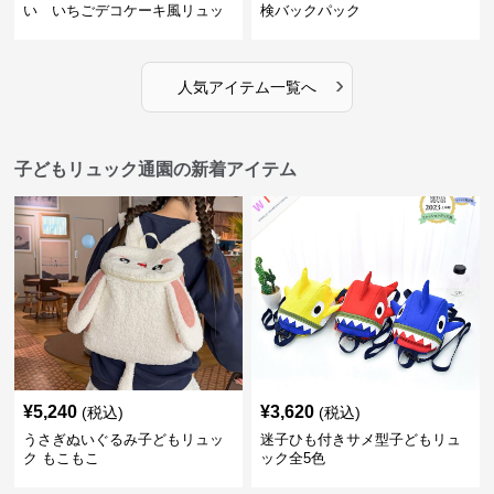
い いちごデコケーキ風リュッ
検バックパック
ク
›
人気アイテム一覧へ
子どもリュック通園の新着アイテム
¥
5,240
¥
3,620
(税込)
(税込)
うさぎぬいぐるみ子どもリュッ
迷子ひも付きサメ型子どもリュ
ク もこもこ
ック全5色