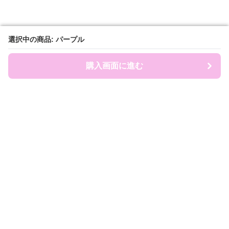
選択中の商品: パープル
選択中の商品: パープル
購入画面に進む
購入画面に進む
ruckland
について