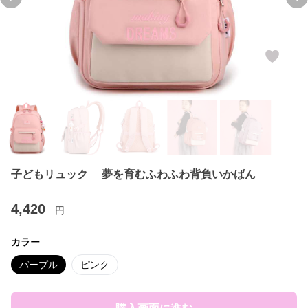
Previous slide
Ne
子どもリュック 夢を育むふわふわ背負いかばん
4,420
円
カラー
パープル
ピンク