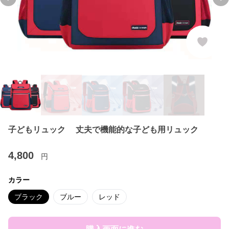
Previous slide
Ne
子どもリュック 丈夫で機能的な子ども用リュック
4,800
円
カラー
ブラック
ブルー
レッド