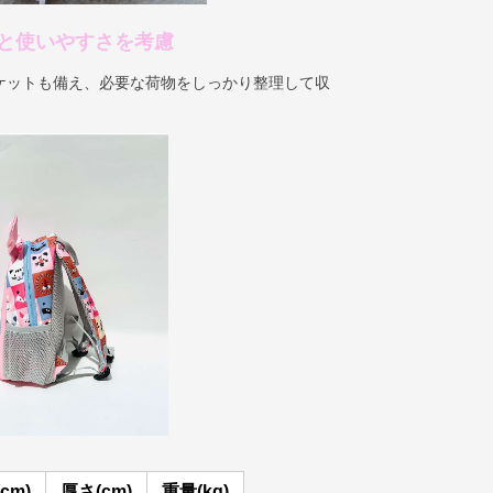
と使いやすさを考慮
ケットも備え、必要な荷物をしっかり整理して収
cm)
厚さ(cm)
重量(kg)