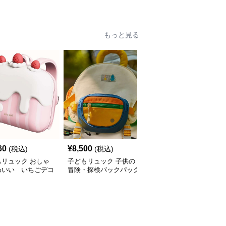
もっと見る
60
¥
8,500
¥
2,540
(税込)
(税込)
(税込)
もリュック おしゃ
子どもリュック 子供の
子どもリュック おしゃ
わいい いちごデコ
冒険・探検バックパック
れかわいいくまさんと一
キ風リュック
緒のミニリュック