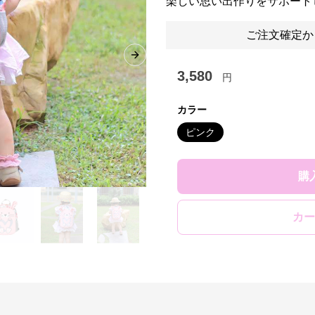
楽しい思い出作りをサポート
ご注文確定か
Next slide
3,580
円
カラー
ピンク
購
カー