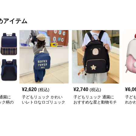
配色軽量
ック
ュック
めアイテム
¥
2,620
¥
2,740
¥
6,0
(税込)
(税込)
通園に
子どもリュック かわい
子どもリュック 通園に
子ど
ック柄の
いレトロなロゴリュック
おすすめな星と動物モチ
れか
んリュッ
ーフのかわいい子供用リ
ケー
ュック