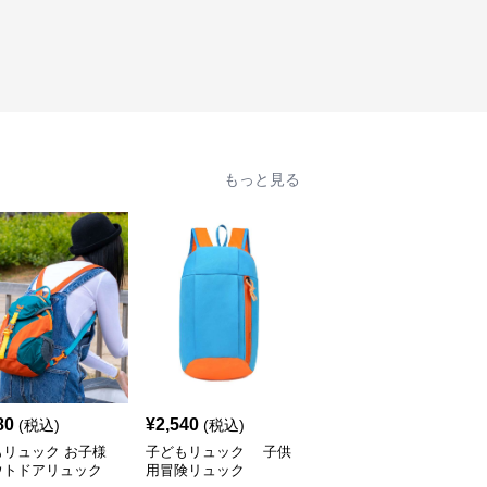
もっと見る
80
¥
2,540
¥
3,500
(税込)
(税込)
(税込)
もリュック お子様
子どもリュック 子供
子どもリュック 恐竜探
ウトドアリュック
用冒険リュック
検ぼうけんリュック