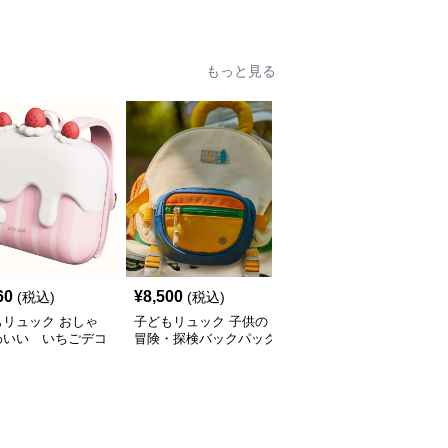
もっと見る
60
¥
8,500
¥
2,540
(税込)
(税込)
(税込)
もリュック おしゃ
子どもリュック 子供の
子どもリュック おしゃ
わいい いちごデコ
冒険・探検バックパック
れかわいいくまさんと一
キ風リュック
緒のミニリュック