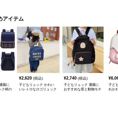
配色軽量
ック
ュック
めアイテム
¥
2,620
¥
2,740
¥
6,0
(税込)
(税込)
通園に
子どもリュック かわい
子どもリュック 通園に
子ど
ック柄の
いレトロなロゴリュック
おすすめな星と動物モチ
れか
んリュッ
ーフのかわいい子供用リ
ケー
ュック