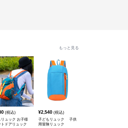
もっと見る
80
¥
2,540
¥
3,500
(税込)
(税込)
(税込)
もリュック お子様
子どもリュック 子供
子どもリュック 恐竜探
ウトドアリュック
用冒険リュック
検ぼうけんリュック