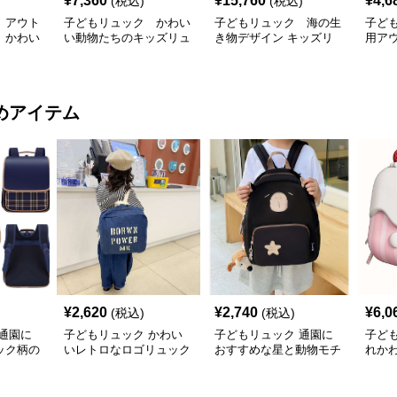
¥
7,360
¥
15,760
¥
4,6
(税込)
(税込)
 アウト
子どもリュック かわい
子どもリュック 海の生
子ど
 かわい
い動物たちのキッズリュ
き物デザイン キッズリ
用ア
配色軽量
ック
ュック
めアイテム
¥
2,620
¥
2,740
¥
6,0
(税込)
(税込)
通園に
子どもリュック かわい
子どもリュック 通園に
子ど
ック柄の
いレトロなロゴリュック
おすすめな星と動物モチ
れか
んリュッ
ーフのかわいい子供用リ
ケー
ュック