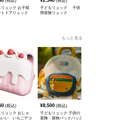
80
¥
2,540
¥
3,500
(税込)
(税込)
(税込)
もリュック お子様
子どもリュック 子供
子どもリュック 恐竜探
ウトドアリュック
用冒険リュック
検ぼうけんリュック
もっと見る
60
¥
8,500
¥
2,540
(税込)
(税込)
(税込)
もリュック おしゃ
子どもリュック 子供の
子どもリュック おしゃ
わいい いちごデコ
冒険・探検バックパック
れかわいいくまさんと一
キ風リュック
緒のミニリュック