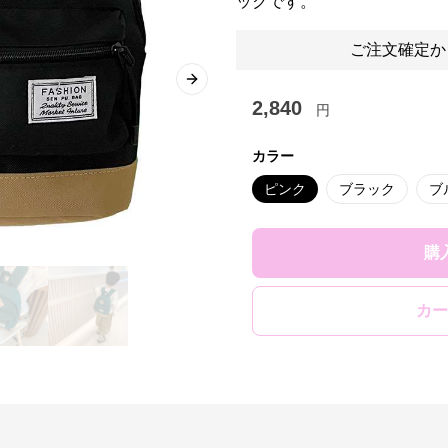
ックです。
ご注文確定か
Next slide
2,840
円
カラー
ピンク
ブラック
ブ
購
カー