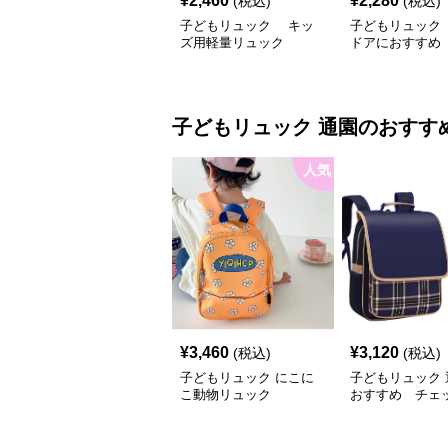
¥
2,460
¥
2,280
(税込)
(税込)
子どもリュック キッ
子どもリュック
ズ用軽量リュック
ドアにおすすめ
いキッズ用二色
リュック
子どもリュック
通園
のおすす
人気
¥
3,460
¥
3,120
(税込)
(税込)
子どもリュック にこに
子どもリュック 
こ動物リュック
おすすめ チェ
かわいいあんし
ク