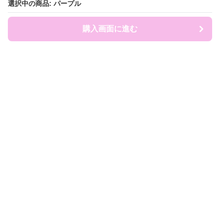
選択中の商品: パープル
選択中の商品: パープル
購入画面に進む
購入画面に進む
ruckland
について
会社概要
利用規約