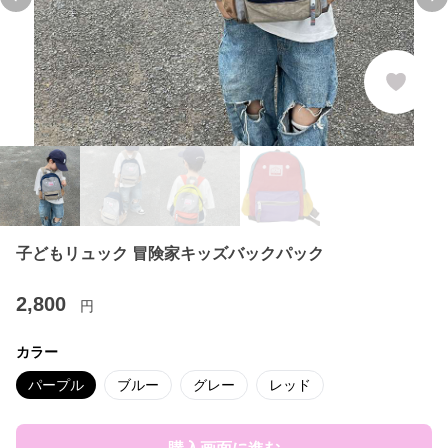
Previous slide
Ne
子どもリュック 冒険家キッズバックパック
2,800
円
カラー
パープル
ブルー
グレー
レッド