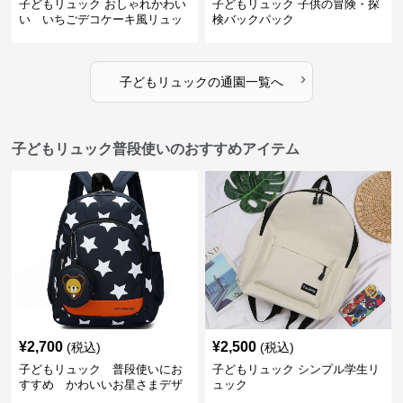
子どもリュック おしゃれかわい
子どもリュック 子供の冒険・探
い いちごデコケーキ風リュッ
検バックパック
ク
›
子どもリュック
の
通園
一覧へ
子どもリュック普段使いのおすすめアイテム
¥
2,700
¥
2,500
(税込)
(税込)
子どもリュック 普段使いにお
子どもリュック シンプル学生リ
すすめ かわいいお星さまデザ
ュック
インリュック