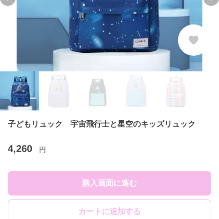
Previous slide
Ne
子どもリュック 宇宙飛行士と星空のキッズリュック
4,260
円
購入画面に進む
カートに追加する