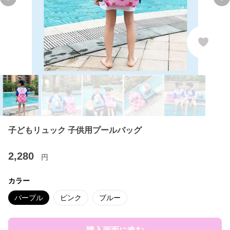
Previous slide
Ne
子どもリュック 子供用プールバッグ
2,280
円
カラー
パープル
ピンク
ブルー