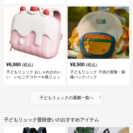
子供用リュック
¥
6,060
¥
8,500
(税込)
(税込)
子どもリュック おしゃれかわい
子どもリュック 子供の冒険・探
い いちごデコケーキ風リュッ
検バックパック
ク
›
子どもリュック
の
通園
一覧へ
子どもリュック普段使いのおすすめアイテム