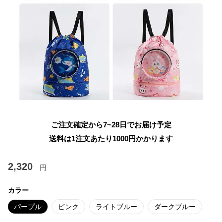
ご注文確定から7~28日でお届け予定
送料は1注文あたり
1000
円かかります
2,320
円
カラー
パープル
ピンク
ライトブルー
ダークブルー