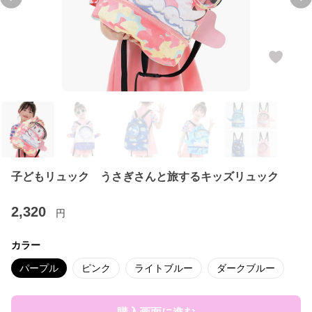
Previous slide
Ne
子どもリュック うさぎさんと旅するキッズリュック
2,320
円
カラー
パープル
ピンク
ライトブルー
ダークブルー