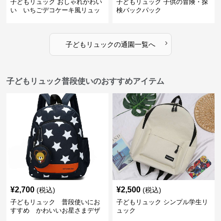
子どもリュック おしゃれかわい
子どもリュック 子供の冒険・探
い いちごデコケーキ風リュッ
検バックパック
ク
›
子どもリュック
の
通園
一覧へ
子どもリュック普段使いのおすすめアイテム
¥
2,700
¥
2,500
(税込)
(税込)
子どもリュック 普段使いにお
子どもリュック シンプル学生リ
すすめ かわいいお星さまデザ
ュック
インリュック