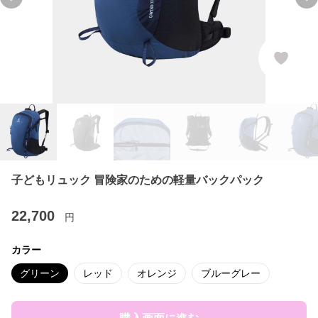
Previous slide
Ne
子どもリュック 冒険家のための軽量バックパック
22,700
円
カラー
グリーン
レッド
オレンジ
ブルーグレー