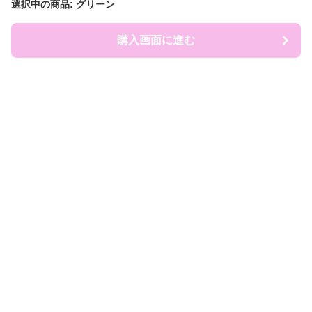
選択中の商品: グリーン
選択中の商品: グリーン
購入画面に進む
購入画面に進む
ruckland
について
会社概要
利用規約