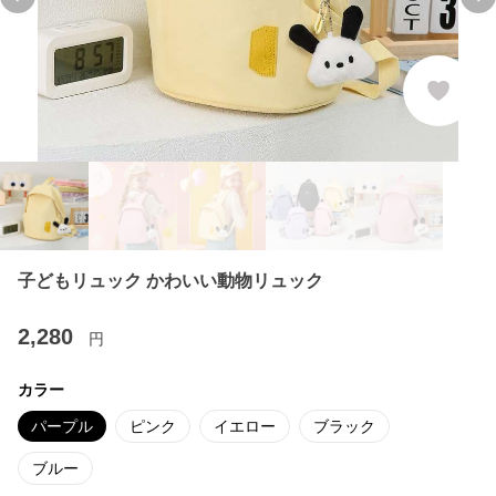
Previous slide
Ne
子どもリュック かわいい動物リュック
2,280
円
カラー
パープル
ピンク
イエロー
ブラック
ブルー