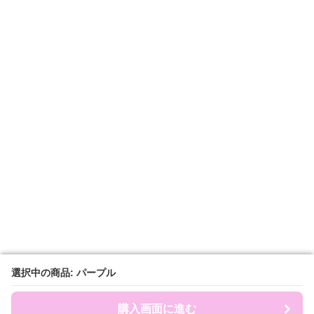
選択中の商品: パープル
選択中の商品: パープル
購入画面に進む
購入画面に進む