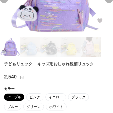
Previous slide
Ne
子どもリュック キッズ用おしゃれ線柄リュック
2,540
円
カラー
パープル
ピンク
イエロー
ブラック
ブルー
グリーン
ホワイト