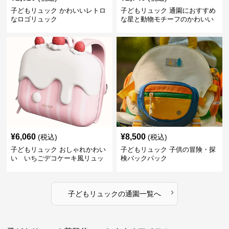
子どもリュック かわいいレトロ
子どもリュック 通園におすすめ
なロゴリュック
な星と動物モチーフのかわいい
子供用リュック
¥
6,060
¥
8,500
(税込)
(税込)
子どもリュック おしゃれかわい
子どもリュック 子供の冒険・探
い いちごデコケーキ風リュッ
検バックパック
ク
›
子どもリュック
の
通園
一覧へ