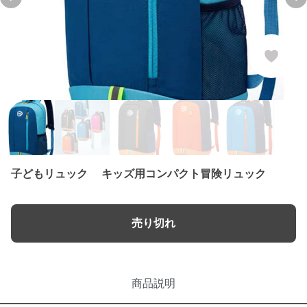
Previous slide
Ne
子どもリュック キッズ用コンパクト冒険リュック
売り切れ
商品説明