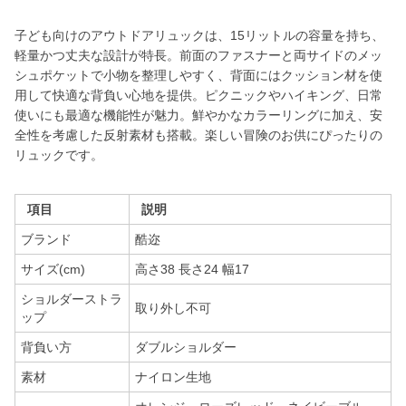
子ども向けのアウトドアリュックは、15リットルの容量を持ち、
軽量かつ丈夫な設計が特長。前面のファスナーと両サイドのメッ
シュポケットで小物を整理しやすく、背面にはクッション材を使
用して快適な背負い心地を提供。ピクニックやハイキング、日常
使いにも最適な機能性が魅力。鮮やかなカラーリングに加え、安
全性を考慮した反射素材も搭載。楽しい冒険のお供にぴったりの
リュックです。
項目
説明
ブランド
酷迩
サイズ(cm)
高さ38 長さ24 幅17
ショルダーストラ
取り外し不可
ップ
背負い方
ダブルショルダー
素材
ナイロン生地