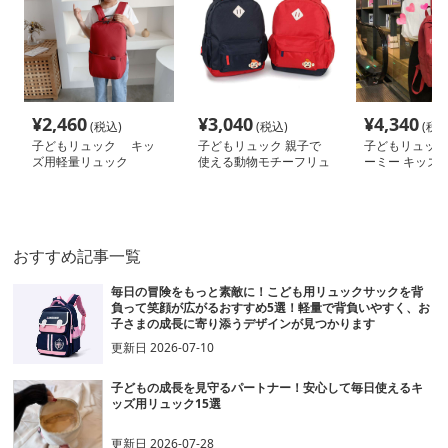
¥
2,460
¥
3,040
¥
4,340
(税込)
(税込)
(税込
子どもリュック キッ
子どもリュック 親子で
子どもリュック
ズ用軽量リュック
使える動物モチーフリュ
ーミー キッズ
ック
おすすめ記事一覧
毎日の冒険をもっと素敵に！こども用リュックサックを背
負って笑顔が広がるおすすめ5選！軽量で背負いやすく、お
子さまの成長に寄り添うデザインが見つかります
更新日
2026-07-10
子どもの成長を見守るパートナー！安心して毎日使えるキ
ッズ用リュック15選
更新日
2026-07-28