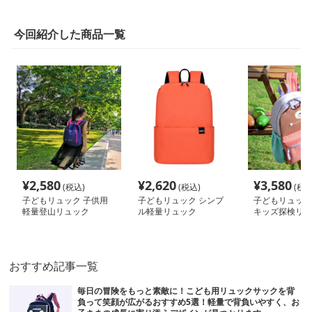
今回紹介した商品一覧
¥
2,580
¥
2,620
¥
3,580
(税込)
(税込)
(税込
子どもリュック 子供用
子どもリュック シンプ
子どもリュッ
軽量登山リュック
ル軽量リュック
キッズ探検リュ
おすすめ記事一覧
毎日の冒険をもっと素敵に！こども用リュックサックを背
負って笑顔が広がるおすすめ5選！軽量で背負いやすく、お