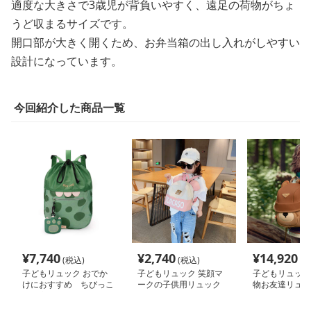
適度な大きさで3歳児が背負いやすく、遠足の荷物がちょ
うど収まるサイズです。
開口部が大きく開くため、お弁当箱の出し入れがしやすい
設計になっています。
今回紹介した商品一覧
¥
7,740
¥
2,740
¥
14,920
(税込)
(税込)
(税
子どもリュック おでか
子どもリュック 笑顔マ
子どもリュック
けにおすすめ ちびっこ
ークの子供用リュック
物お友達リュッ
冒険家のワクワクリュッ
ク