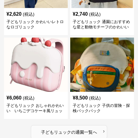
¥
2,620
¥
2,740
(税込)
(税込)
子どもリュック かわいいレトロ
子どもリュック 通園におすすめ
なロゴリュック
な星と動物モチーフのかわいい
子供用リュック
¥
6,060
¥
8,500
(税込)
(税込)
子どもリュック おしゃれかわい
子どもリュック 子供の冒険・探
い いちごデコケーキ風リュッ
検バックパック
ク
›
子どもリュック
の
通園
一覧へ