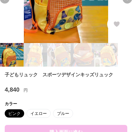
Previous slide
Ne
子どもリュック スポーツデザインキッズリュック
4,840
円
カラー
ピンク
イエロー
ブルー