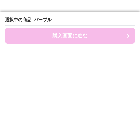
選択中の商品: パープル
選択中の商品: パープル
購入画面に進む
購入画面に進む
ruckland
について
会社概要