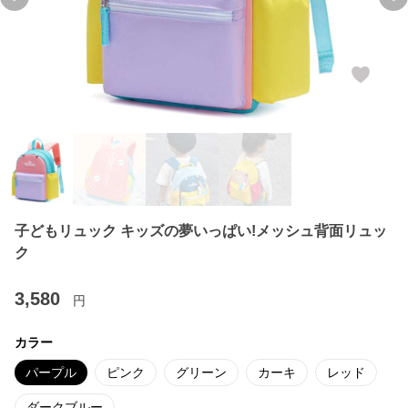
Previous slide
Ne
子どもリュック キッズの夢いっぱい!メッシュ背面リュッ
ク
3,580
円
カラー
パープル
ピンク
グリーン
カーキ
レッド
ダークブルー