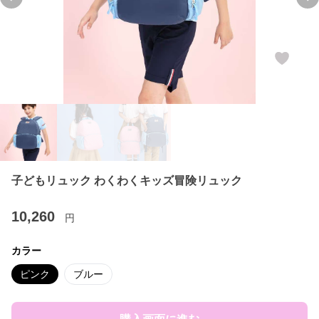
Previous slide
Ne
子どもリュック わくわくキッズ冒険リュック
10,260
円
カラー
ピンク
ブルー