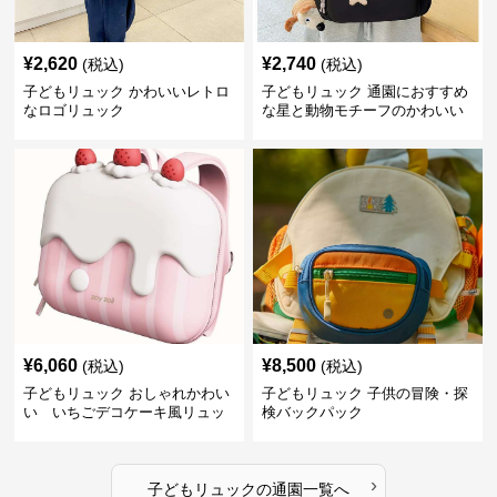
¥
2,620
¥
2,740
(税込)
(税込)
子どもリュック かわいいレトロ
子どもリュック 通園におすすめ
なロゴリュック
な星と動物モチーフのかわいい
子供用リュック
¥
6,060
¥
8,500
(税込)
(税込)
子どもリュック おしゃれかわい
子どもリュック 子供の冒険・探
い いちごデコケーキ風リュッ
検バックパック
ク
›
子どもリュック
の
通園
一覧へ