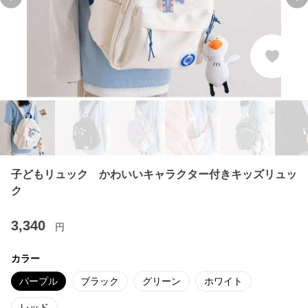
Previous slide
Ne
子どもリュック かわいいキャラクター付きキッズリュッ
ク
3,340
円
カラー
パープル
ブラック
グリーン
ホワイト
レッド