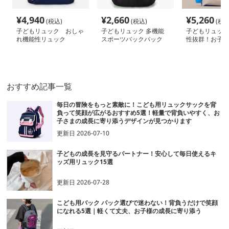
¥
4,940
¥
2,660
¥
5,260
(税込)
(税込)
(税込
子どもリュック おしゃ
子どもリュック 多機能
子どもリュッ
れ機能性リュック
スポーツバックパック
性抜群！お子様
リュック
おすすめ記事一覧
毎日の冒険をもっと素敵に！こども用リュックサックを背
負って笑顔が広がるおすすめ5選！軽量で背負いやすく、お
子さまの成長に寄り添うデザインが見つかります
更新日
2026-07-10
子どもの成長を見守るパートナー！安心して毎日使えるキ
ッズ用リュック15選
更新日
2026-07-28
こども用バック パック選びで迷わない！背負うだけで笑顔
になれる5選｜軽くて丈夫、お子様の成長に寄り添う