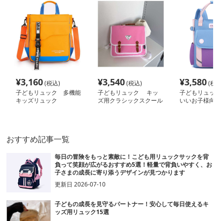
¥
3,160
¥
3,540
¥
3,580
(税込)
(税込)
(税込
子どもリュック 多機能
子どもリュック キッ
子どもリュッ
キッズリュック
ズ用クラシックスクール
いいお子様向け
バッグ
ックパック
おすすめ記事一覧
毎日の冒険をもっと素敵に！こども用リュックサックを背
負って笑顔が広がるおすすめ5選！軽量で背負いやすく、お
子さまの成長に寄り添うデザインが見つかります
更新日
2026-07-10
子どもの成長を見守るパートナー！安心して毎日使えるキ
ッズ用リュック15選