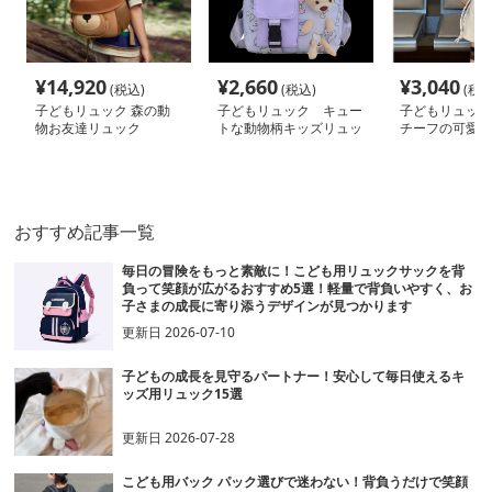
¥
14,920
¥
2,660
¥
3,040
(税込)
(税込)
(税込
子どもリュック 森の動
子どもリュック キュー
子どもリュック
物お友達リュック
トな動物柄キッズリュッ
チーフの可愛い
ク
リュック
おすすめ記事一覧
毎日の冒険をもっと素敵に！こども用リュックサックを背
負って笑顔が広がるおすすめ5選！軽量で背負いやすく、お
子さまの成長に寄り添うデザインが見つかります
更新日
2026-07-10
子どもの成長を見守るパートナー！安心して毎日使えるキ
ッズ用リュック15選
更新日
2026-07-28
こども用バック パック選びで迷わない！背負うだけで笑顔