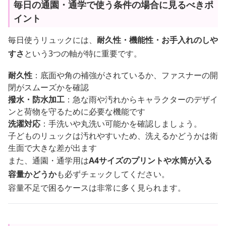
毎日の通園・通学で使う条件の場合に見るべきポ
イント
毎日使うリュックには、
耐久性・機能性・お手入れのしや
すさ
という3つの軸が特に重要です。
耐久性
：底面や角の補強がされているか、ファスナーの開
閉がスムーズかを確認
撥水・防水加工
：急な雨や汚れからキャラクターのデザイ
ンと荷物を守るために必要な機能です
洗濯対応
：手洗いや丸洗い可能かを確認しましょう。
子どものリュックは汚れやすいため、洗えるかどうかは衛
生面で大きな差が出ます
また、通園・通学用は
A4サイズのプリントや水筒が入る
容量かどうか
も必ずチェックしてください。
容量不足で困るケースは非常に多く見られます。