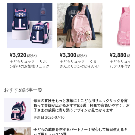
¥
3,920
¥
3,300
¥
2,880
(税込)
(税込)
(税込
子どもリュック リボ
子どもリュック くま
子どもリュック
ン飾りのお姫様リュック
さんとリボンのかわいい
わフリル付きリ
リュック
ック
おすすめ記事一覧
毎日の冒険をもっと素敵に！こども用リュックサックを背
負って笑顔が広がるおすすめ5選！軽量で背負いやすく、お
子さまの成長に寄り添うデザインが見つかります
更新日
2026-07-10
子どもの成長を見守るパートナー！安心して毎日使えるキ
ッズ用リュック15選