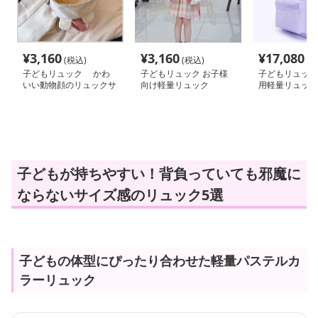
¥
3,160
¥
3,160
¥
17,080
(税込)
(税込)
(税
子どもリュック かわ
子どもリュック お子様
子どもリュック
いい動物顔のリュックサ
向け軽量リュック
用軽量リュック
ック
子どもが持ちやすい！背負っていても邪魔に
ならないサイズ感のリュック5選
子どもの体型にぴったり合わせた軽量パステルカ
ラーリュック