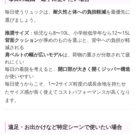
毎日使うリュックは、
耐久性と体への負担軽減
を最優先に
選びましょう。
推奨サイズ
：幼児なら8〜10L、小学校低学年なら12〜15L
背面クッション
が厚めのものを選ぶと、背中への負担が軽
減される
肩ベルトの幅が広いモデル
は、荷物の重さが分散されて疲
れにくい
毎日の着脱を考えると、
開口部が大きく開くジッパー構造
が使いやすい
毎日使うからこそ、1〜2サイズ程度の成長余地を持たせ
たサイズ感が長く使えてコストパフォーマンスが高くなり
ます。
遠足・お出かけなど特定シーンで使いたい場合