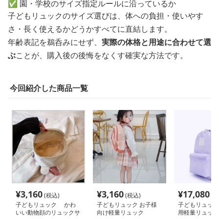
✅ 園・学校のサイズ指定ルールに沿っているか
子どもリュックのサイズ選びは、体への負担・使いやす
さ・長く使えるかどうかすべてに直結します。
年齢表記を鵜呑みにせず、
実際の体格と用途に合わせて選
ぶ
ことが、購入後の後悔をなくす確実な方法です。
今回紹介した商品一覧
¥
3,160
¥
3,160
¥
17,080
(税込)
(税込)
(税
子どもリュック かわ
子どもリュック お子様
子どもリュック
いい動物顔のリュックサ
向け軽量リュック
用軽量リュック