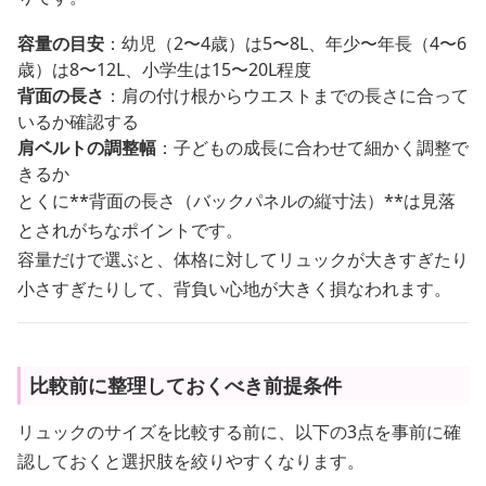
容量の目安
：幼児（2〜4歳）は5〜8L、年少〜年長（4〜6
歳）は8〜12L、小学生は15〜20L程度
背面の長さ
：肩の付け根からウエストまでの長さに合って
いるか確認する
肩ベルトの調整幅
：子どもの成長に合わせて細かく調整で
きるか
とくに**背面の長さ（バックパネルの縦寸法）**は見落
とされがちなポイントです。
容量だけで選ぶと、体格に対してリュックが大きすぎたり
小さすぎたりして、背負い心地が大きく損なわれます。
比較前に整理しておくべき前提条件
リュックのサイズを比較する前に、以下の3点を事前に確
認しておくと選択肢を絞りやすくなります。