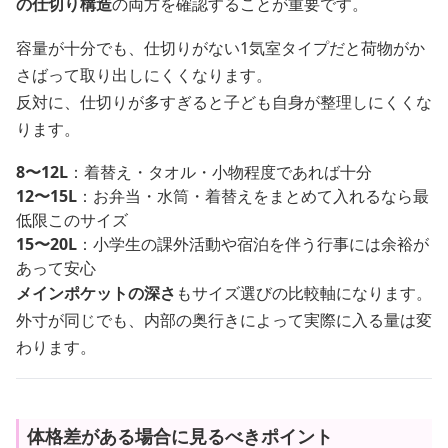
の仕切り構造
の両方を確認することが重要です。
容量が十分でも、仕切りがない1気室タイプだと荷物がか
さばって取り出しにくくなります。
反対に、仕切りが多すぎると子ども自身が整理しにくくな
ります。
8〜12L
：着替え・タオル・小物程度であれば十分
12〜15L
：お弁当・水筒・着替えをまとめて入れるなら最
低限このサイズ
15〜20L
：小学生の課外活動や宿泊を伴う行事には余裕が
あって安心
メインポケットの深さ
もサイズ選びの比較軸になります。
外寸が同じでも、内部の奥行きによって実際に入る量は変
わります。
体格差がある場合に見るべきポイント