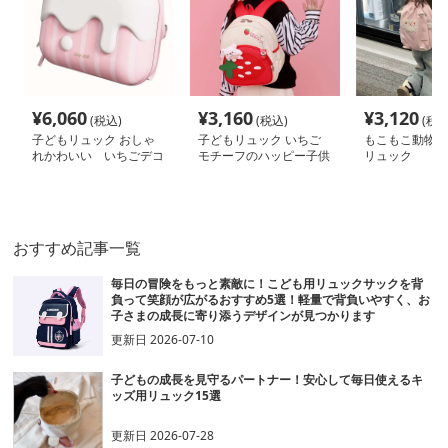
¥
6,060
¥
3,160
¥
3,120
(税込)
(税込)
(税込
子どもリュック おしゃ
子どもリュック いちご
もこもこ動物顔
れかわいい いちごデコ
モチーフのハッピー子供
リュック
ケーキ風リュック
用リュック
おすすめ記事一覧
毎日の冒険をもっと素敵に！こども用リュックサックを背
負って笑顔が広がるおすすめ5選！軽量で背負いやすく、お
子さまの成長に寄り添うデザインが見つかります
更新日
2026-07-10
子どもの成長を見守るパートナー！安心して毎日使えるキ
ッズ用リュック15選
更新日
2026-07-28