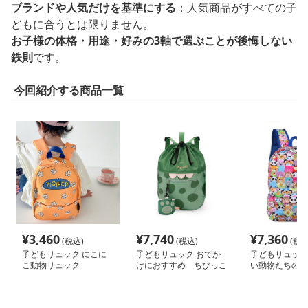
ブランドや人気だけを基準にする
：人気商品がすべての子
どもに合うとは限りません。
お子様の体格・用途・好みの3軸で選ぶことが後悔しない
鉄則
です。
今回紹介する商品一覧
¥
3,460
¥
7,740
¥
7,360
(税込)
(税込)
(税込
子どもリュック にこに
子どもリュック おでか
子どもリュック
こ動物リュック
けにおすすめ ちびっこ
い動物たちのキ
冒険家のワクワクリュッ
ック
ク