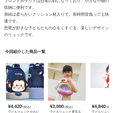
フロントポケットは恐竜の顔になっており、小さな小物の
収納に便利です。
肩紐は柔らかいクッション材入りで、長時間背負っても快
適です。
恐竜が好きな子どもたちの心をくすぐる、楽しいデザイン
のリュックです。
今回紹介した商品一覧
¥
4,420
¥
3,000
¥
4,840
(税込)
(税込)
(税込
子どもリュック かわい
子どもリュック 夢見る
子どもリュック