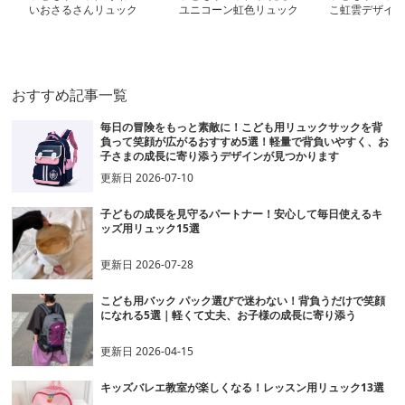
いおさるさんリュック
ユニコーン虹色リュック
こ虹雲デザイン
リュック
おすすめ記事一覧
毎日の冒険をもっと素敵に！こども用リュックサックを背
負って笑顔が広がるおすすめ5選！軽量で背負いやすく、お
子さまの成長に寄り添うデザインが見つかります
更新日
2026-07-10
子どもの成長を見守るパートナー！安心して毎日使えるキ
ッズ用リュック15選
更新日
2026-07-28
こども用バック パック選びで迷わない！背負うだけで笑顔
になれる5選｜軽くて丈夫、お子様の成長に寄り添う
更新日
2026-04-15
キッズバレエ教室が楽しくなる！レッスン用リュック13選