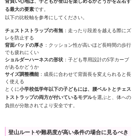
背負い心地は、子どもが登山を楽しめるかどうかを左右す
る最大の要素
です。
以下の比較軸を参考にしてください。
チェストストラップの有無
：走ったり段差を越える際にズ
レを防止する
背面パッドの厚さ
：クッション性が高いほど長時間の歩行
でも疲れにくい
ショルダーハーネスの形状
：子ども専用設計のS字カーブ
があるかどうか
サイズ調整機能
：成長に合わせて背面長を変えられると長
く使える
とくに
小学校低学年以下の子どもには、腰ベルトとチェス
トストラップの両方が付いているモデル
を選ぶと、体への
負担が分散されてより安全です。
登山ルートや難易度が高い条件の場合に見るべき