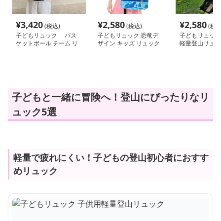
¥
3,420
¥
2,580
¥
2,580
(税込)
(税込)
(税込
子どもリュック バス
子どもリュック 恐竜デ
子どもリュック
ケットボール チーム リ
ザイン キッズ リュック
軽量登山リュッ
ュック
子どもと一緒に冒険へ！登山にぴったりなリ
ュック5選
軽量で疲れにくい！子どもの登山初心者におすす
めリュック