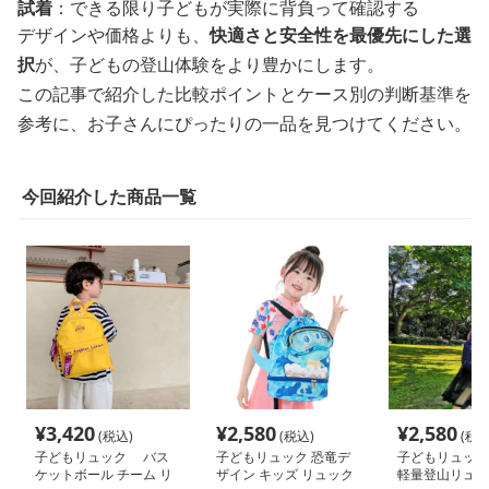
試着
：できる限り子どもが実際に背負って確認する
デザインや価格よりも、
快適さと安全性を最優先にした選
択
が、子どもの登山体験をより豊かにします。
この記事で紹介した比較ポイントとケース別の判断基準を
参考に、お子さんにぴったりの一品を見つけてください。
今回紹介した商品一覧
¥
3,420
¥
2,580
¥
2,580
(税込)
(税込)
(税込
子どもリュック バス
子どもリュック 恐竜デ
子どもリュック
ケットボール チーム リ
ザイン キッズ リュック
軽量登山リュッ