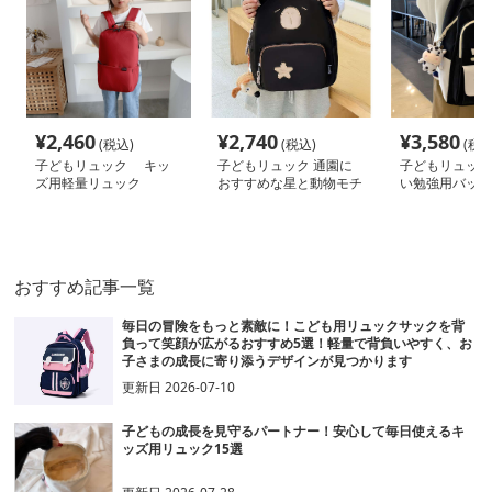
¥
2,460
¥
2,740
¥
3,580
(税込)
(税込)
(税込
子どもリュック キッ
子どもリュック 通園に
子どもリュック
ズ用軽量リュック
おすすめな星と動物モチ
い勉強用バック
ーフのかわいい子供用リ
ュック
おすすめ記事一覧
毎日の冒険をもっと素敵に！こども用リュックサックを背
負って笑顔が広がるおすすめ5選！軽量で背負いやすく、お
子さまの成長に寄り添うデザインが見つかります
更新日
2026-07-10
子どもの成長を見守るパートナー！安心して毎日使えるキ
ッズ用リュック15選