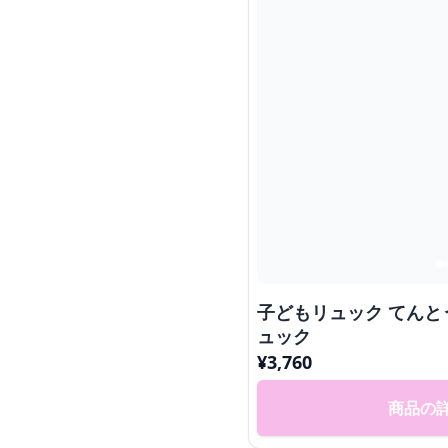
子どもリュック てん
ュック
¥
3,760
商品の